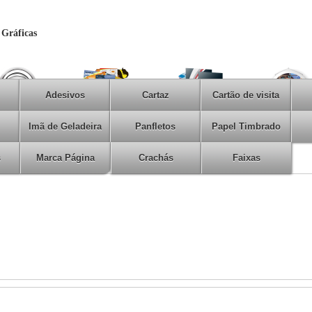
 Gráficas
Adesivos
Cartaz
Cartão de visita
Imã de Geladeira
Panfletos
Papel Timbrado
s
Marca Página
Crachás
Faixas