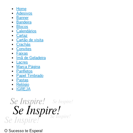
Home
Adesivos
Banner
Bandeira
Blocos
Calendários
Cartaz
Cartão de visita
Crachás
Convites
Faixas
Imã de Geladeira
Lacres
Marca Página
Panfletos
Papel Timbrado
Pastas
Relógio
IGREJA
O Sucesso te Espera!