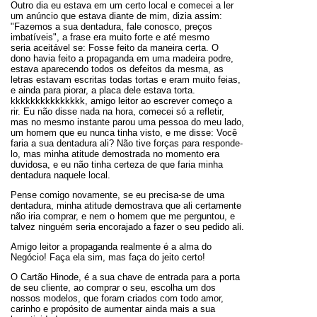
Outro dia eu estava em um certo local e comecei a ler
um anúncio que estava diante de mim, dizia assim:
"Fazemos a sua dentadura, fale conosco, preços
imbatíveis", a frase era muito forte e até mesmo
seria aceitável se: Fosse feito da maneira certa. O
dono havia feito a propaganda em uma madeira podre,
estava aparecendo todos os defeitos da mesma, as
letras estavam escritas todas tortas e eram muito feias,
e ainda para piorar, a placa dele estava torta.
kkkkkkkkkkkkkkk, amigo leitor ao escrever começo a
rir. Eu não disse nada na hora, comecei só a refletir,
mas no mesmo instante parou uma pessoa do meu lado,
um homem que eu nunca tinha visto, e me disse: Você
faria a sua dentadura ali? Não tive forças para responde-
lo, mas minha atitude demostrada no momento era
duvidosa, e eu não tinha certeza de que faria minha
dentadura naquele local.
Pense comigo novamente, se eu precisa-se de uma
dentadura, minha atitude demostrava que ali certamente
não iria comprar, e nem o homem que me perguntou, e
talvez ninguém seria encorajado a fazer o seu pedido ali.
Amigo leitor a propaganda realmente é a alma do
Negócio! Faça ela sim, mas faça do jeito certo!
O Cartão Hinode, é a sua chave de entrada para a porta
de seu cliente, ao comprar o seu, escolha um dos
nossos modelos, que foram criados com todo amor,
carinho e propósito de aumentar ainda mais a sua