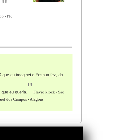
"
.
po - PR
 que eu imaginei a Yeshua fez, do
"
.
o que eu queria
Flavio klock - São
uel dos Campos - Alagoas