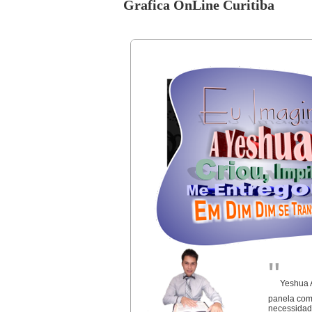
Grafica OnLine Curitiba
"
Yeshua A
panela com
necessidade