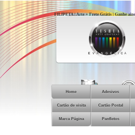
FILIPETA | Arte + Frete Grátis | Ganhe ai
Home
Adesivos
Cartão de visita
Cartão Postal
Marca Página
Panfletos