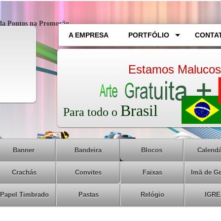
nda Pontos na Promoção
A EMPRESA
PORTFÓLIO
CONTA
Estamos Malucos
Brasil
Para todo
o
Banner
Bandeira
Blocos
Calendá
Crachás
Convites
Faixas
Imã de Ge
Papel Timbrado
Pastas
Relógio
IGRE