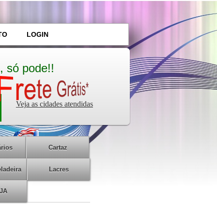
TO
LOGIN
, só pode!!
Veja as cidades atendidas
rios
Cartaz
ladeira
Lacres
JA