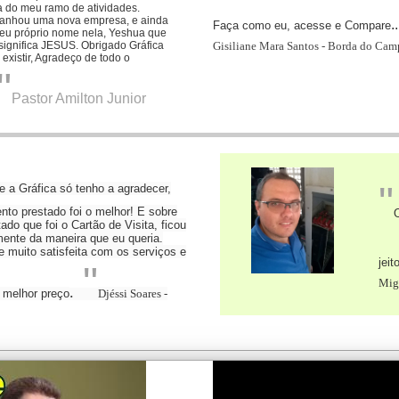
a do meu ramo de atividades.
anhou uma nova empresa, e ainda
..
Faça como eu, acesse e Compare
seu próprio nome nela, Yeshua que
significa JESUS.
Obrigado Gráfica
Gisiliane Mara Santos - Borda do Cam
existir, Agradeço de todo o
"
Pastor Amilton Junior
"
 a Gráfica só tenho a agradecer,
nto prestado foi o melhor! E sobre
O
tado que foi o Cartão de Visita, ficou
mente da maneira que eu queria.
 muito satisfeita com os serviços e
jeit
"
Mig
.
 melhor preço
Djéssi Soares -