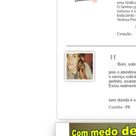
uma Gráfic
O
Senhor g
colocou o 
traduzindo 
Yeshua Por 
Coração...
"
Bom, sobre
pois o atendime
o serviço solici
perfeito, exata
Estou realmente
sem dúvida é o
Curitiba - PR