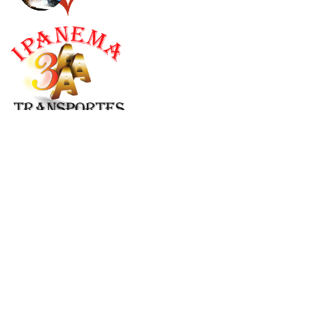
Órgãos Interno
História Infantil Evangelica