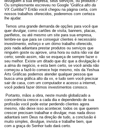
divulguem a sua empresa, seus serviços, ou produtos?
Ou simplesmente escreveu no Google “
Gráfica alto da
VX Curitiba
”? Então você chegou na página certa, com
nossos trabalhos oferecidos, poderemos com certeza
lhe ajudar.
Temos uma grande demanda de opções para você que
quer divulgar, como cartões de visita, banners, placas,
panfletos, ou até mesmo um site para sua empresa,
lembre-se que para se conseguir clientes é necessário
investimento, esforço e um ótimo trabalho oferecido,
pois nada adiantara prestar produtos ou serviços que
ninguém goste ou aprove, uma hora ou outra não vai dar
certo; sendo assim, não se esqueça de sempre fazer o
seu melhor. Existe um ditado que diz que a divulgação é
a alma do negócio, e esta bem certo, se você ainda não
começou a fazê-lo comece hoje mesmo, nós da Yeshua
Arts Gráficas podemos atender qualquer pessoa que
busca uma gráfica alto da vx, e tudo sem você precisar
sair de casa, com um computador e acesso a internet,
você poderá fazer ótimos investimentos conosco.
Portanto, mãos a obra, neste mundo globalizado a
concorrência cresce a cada dia e dependendo de sua
profissão você pode estar perdendo clientes agora
mesmo, não deixe isso acontecer, todos os que querem
crescer precisam trabalhar e divulgar, mas nada disso
adiantará sem Deus na direção de tudo, a conclusão é
muito simples, divulgue, invista e trabalhe bem, que
com a graça do Senhor tudo dará certo.