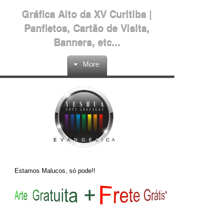
Gráfica Alto da XV Curitiba |
Panfletos, Cartão de Visita,
Banners, etc...
More
Estamos Malucos, só pode!!