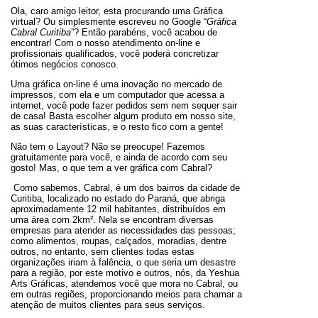
Ola, caro amigo leitor, esta procurando uma Gráfica
virtual? Ou simplesmente escreveu no Google “
Gráfica
Cabral Curitiba
”? Então parabéns, você acabou de
encontrar! Com o nosso atendimento on-line e
profissionais qualificados, você poderá concretizar
ótimos negócios conosco.
Uma gráfica on-line é uma inovação no mercado de
impressos, com ela e um computador que acessa a
internet, você pode fazer pedidos sem nem sequer sair
de casa! Basta escolher algum produto em nosso site,
as suas características, e o resto fico com a gente!
Não tem o Layout? Não se preocupe! Fazemos
gratuitamente para você, e ainda de acordo com seu
gosto! Mas, o que tem a ver gráfica com Cabral?
Como sabemos, Cabral, é um dos bairros da cidade de
Curitiba, localizado no estado do Paraná, que abriga
aproximadamente 12 mil habitantes, distribuídos em
uma área com 2km². Nela se encontram diversas
empresas para atender as necessidades das pessoas;
como alimentos, roupas, calçados, moradias, dentre
outros, no entanto, sem clientes todas estas
organizações iriam à falência, o que seria um desastre
para a região, por este motivo e outros, nós, da Yeshua
Arts Gráficas, atendemos você que mora no Cabral, ou
em outras regiões, proporcionando meios para chamar a
atenção de muitos clientes para seus serviços.