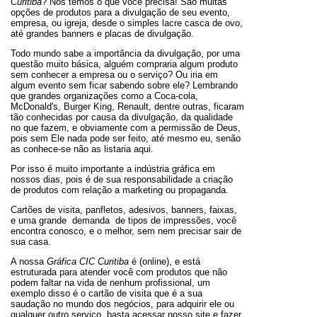
Curitiba
? Nós temos o que você precisa! São muitas
opções de produtos para a divulgação de seu evento,
empresa, ou igreja, desde o simples lacre casca de ovo,
até grandes banners e placas de divulgação.
Todo mundo sabe a importância da divulgação, por uma
questão muito básica, alguém compraria algum produto
sem conhecer a empresa ou o serviço? Ou iria em
algum evento sem ficar sabendo sobre ele? Lembrando
que grandes organizações como a Coca-cola,
McDonald's, Burger King, Renault, dentre outras, ficaram
tão conhecidas por causa da divulgação, da qualidade
no que fazem, e obviamente com a permissão de Deus,
pois sem Ele nada pode ser feito, até mesmo eu, senão
as conhece-se não as listaria aqui.
Por isso é muito importante a indústria gráfica em
nossos dias, pois é de sua responsabilidade a criação
de produtos com relação a marketing ou propaganda.
Cartões de visita, panfletos, adesivos, banners, faixas,
e uma grande demanda de tipos de impressões, você
encontra conosco, e o melhor, sem nem precisar sair de
sua casa.
A nossa
Gráfica CIC Curitiba
é (online), e está
estruturada para atender você com produtos que não
podem faltar na vida de nenhum profissional, um
exemplo disso é o cartão de visita que é a sua
saudação no mundo dos negócios, para adquirir ele ou
qualquer outro serviço, basta acessar nosso site e fazer