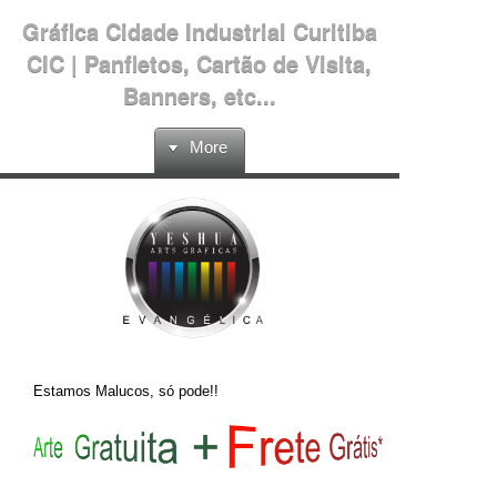
Gráfica Cidade Industrial Curitiba
CIC | Panfletos, Cartão de Visita,
Banners, etc...
More
Estamos Malucos, só pode!!