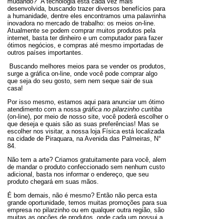
mudando? A tecnologia esta cada vez mais
desenvolvida, buscando trazer diversos benefícios para
a humanidade, dentre eles encontramos uma palavrinha
inovadora no mercado de trabalho: os meios on-line.
Atualmente se podem comprar muitos produtos pela
internet, basta ter dinheiro e um computador para fazer
ótimos negócios, e compras até mesmo importadas de
outros países importantes.
Buscando melhores meios para se vender os produtos,
surge a gráfica on-line, onde você pode comprar algo
que seja do seu gosto, sem nem seque sair de sua
casa!
Por isso mesmo, estamos aqui para anunciar um ótimo
atendimento com a nossa
gráfica no pilarzinho curitiba
(on-line), por meio de nosso site, você poderá escolher o
que deseja e quais são as suas preferências! Mas se
escolher nos visitar, a nossa loja Física está localizada
na cidade de Piraquara, na Avenida das Palmeiras, N°
84.
Não tem a arte? Criamos gratuitamente para você, alem
de mandar o produto confeccionado sem nenhum custo
adicional, basta nos informar o endereço, que seu
produto chegará em suas mãos.
É bom demais, não é mesmo? Então não perca esta
grande oportunidade, temos muitas promoções para sua
empresa no pilarzinho ou em qualquer outra região, são
muitas as opções de produtos, onde cada um possui a