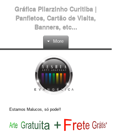
Gráfica Pilarzinho Curitiba |
Panfletos, Cartão de Visita,
Banners, etc...
More
Estamos Malucos, só pode!!