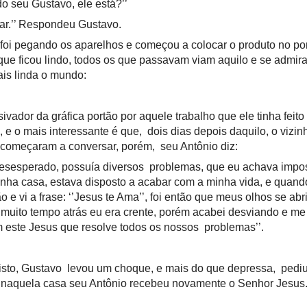
do seu Gustavo, ele está?’’
ar.’’ Respondeu Gustavo.
foi pegando os aparelhos e começou a colocar o produto no por
que ficou lindo, todos os que passavam viam aquilo e se admir
ais linda o mundo:
ador da gráfica portão por aquele trabalho que ele tinha feito
 e o mais interessante é que, dois dias depois daquilo, o vizinh
 começaram a conversar, porém, seu Antônio diz:
esesperado, possuía diversos problemas, que eu achava imposs
inha casa, estava disposto a acabar com a minha vida, e quando
 e vi a frase: ‘’Jesus te Ama’’, foi então que meus olhos se ab
 muito tempo atrás eu era crente, porém acabei desviando e m
om este Jesus que resolve todos os nossos problemas’’.
isto, Gustavo levou um choque, e mais do que depressa, pediu
e naquela casa seu Antônio recebeu novamente o Senhor Jesus