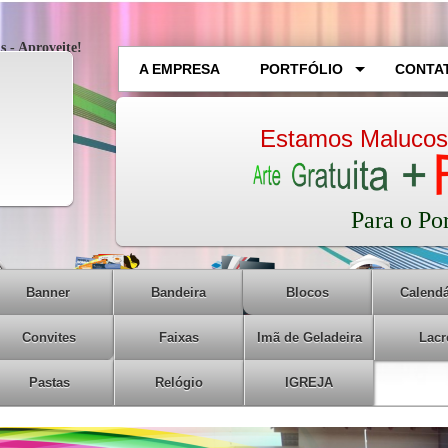
s - Aproveite!
A EMPRESA
PORTFÓLIO
CONTA
Estamos Malucos
Para o Po
Banner
Bandeira
Blocos
Calendá
Convites
Faixas
Imã de Geladeira
Lacr
Pastas
Relógio
IGREJA