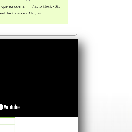
"
.
o que eu queria
Flavio klock - São
uel dos Campos - Alagoas