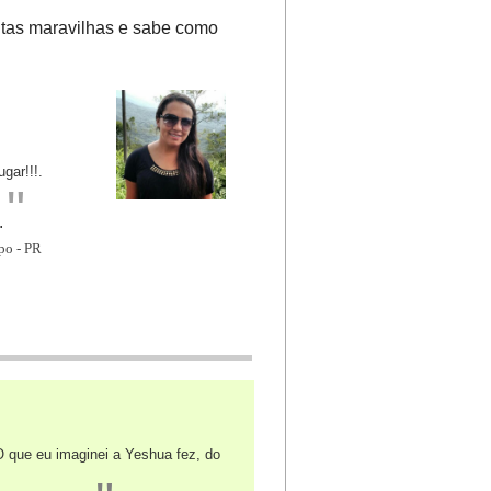
itas maravilhas e sabe como
ar!!!.
"
.
po - PR
 que eu imaginei a Yeshua fez, do