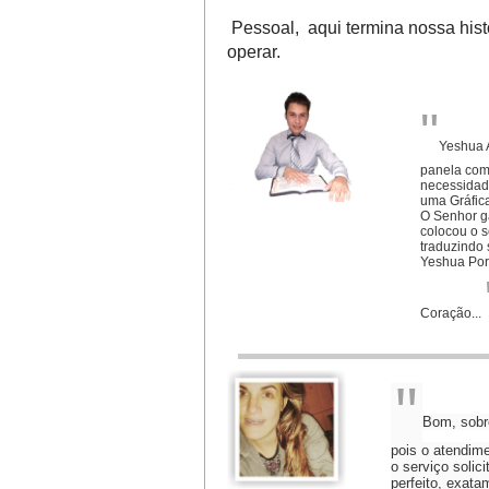
Pessoal, aqui termina nossa his
operar.
"
Yeshua A
panela com
necessidade
uma Gráfic
O
Senhor g
colocou o 
traduzindo 
Yeshua Por 
Coração...
"
Bom, sobre
pois o atendime
o serviço solici
perfeito, exata