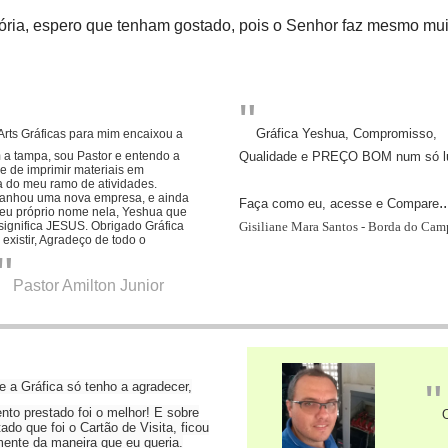
tória, espero que tenham gostado, pois o Senhor faz mesmo mu
"
Gráfica Yeshua, Compromisso,
rts Gráficas para mim encaixou a
 a tampa,
sou Pastor e entendo a
Qualidade e PREÇO BOM num só lug
 de imprimir materiais em
a do meu ramo de atividades.
anhou uma nova empresa, e ainda
..
Faça como eu, acesse e Compare
seu próprio nome nela, Yeshua que
significa JESUS.
Obrigado Gráfica
Gisiliane Mara Santos - Borda do Cam
existir, Agradeço de todo o
"
Pastor Amilton Junior
"
 a Gráfica só tenho a agradecer,
nto prestado foi o melhor! E sobre
O
tado que foi o Cartão de Visita, ficou
mente da maneira que eu queria.