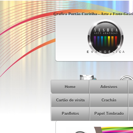
Grafica Portão Curitiba - Arte e Frete Gráti
Home
Adesivos
Cartão de visita
Crachás
Panfletos
Papel Timbrado