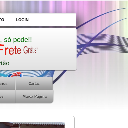
TO
LOGIN
, só pode!!
rtão
rios
Cartaz
es
Marca Página