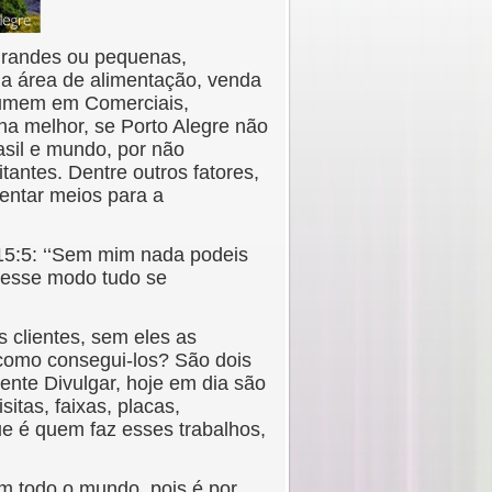
grandes ou pequenas,
 a área de alimentação, venda
esumem em Comerciais,
ha melhor, se Porto Alegre não
sil e mundo, por não
antes. Dentre outros fatores,
entar meios para a
15:5: ‘‘Sem mim nada podeis
 desse modo tudo se
 clientes, sem eles as
como consegui-los? São dois
mente Divulgar, hoje em dia são
sitas, faixas, placas,
que é quem faz esses trabalhos,
m todo o mundo, pois é por