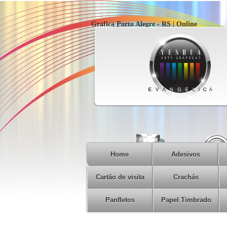
Grafica Porto Alegre - RS | Online
Home
Adesivos
Cartão de visita
Crachás
Panfletos
Papel Timbrado