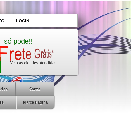
TO
LOGIN
, só pode!!
Veja as cidades atendidas
rios
Cartaz
es
Marca Página