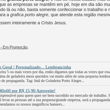
que as empresas se mantêm em pé, hoje em dia são muita
do lá ou não, basta somente confeccionar o trabalho e m
ara a
grafica porto alegre
, que atende esta região mesm
ssem inteiramente a Cristo Jesus.
.
RS - Em Promoção
 Geral | Personalizado... Lembrancinha
deira 5 ou mais vezes por dia, então digamos que todas as vezes que essa
ima de geladeira meus queridos vai muito além de uma pequena lembranc
e propaganda. Tag: Imã de Geladeira Porto Alegre...
 40x60 por R$ 15,90 Aproveite!
indispensável para quem quer ser bem sucedido no mercado de trabalho
á levar as pessoas até a sua pequena/grande empresa, será a propaganda
comendamos os nossos magníficos banners...