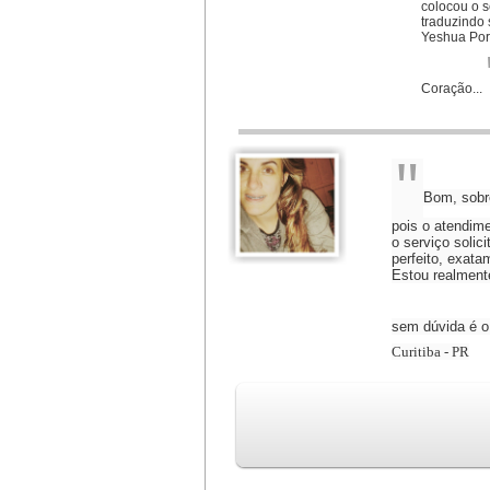
colocou o 
traduzindo 
Yeshua Por 
Coração...
"
Bom, sobre
pois o atendime
o serviço solici
perfeito, exata
Estou realmente
sem dúvida é o
Curitiba - PR