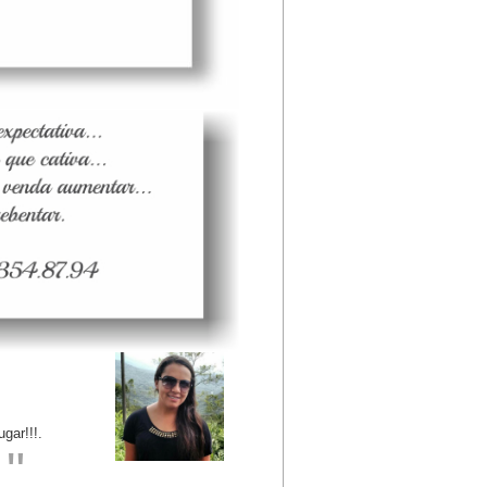
ar!!!.
"
.