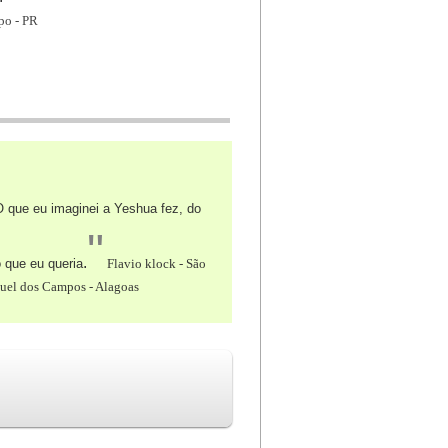
po - PR
 que eu imaginei a Yeshua fez, do
"
.
o que eu queria
Flavio klock - São
uel dos Campos - Alagoas