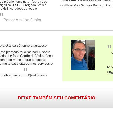
seu próprio nome nela, Yeshua que
significa JESUS.
Obrigado Gráfica
Gisiliane Mara Santos - Borda do Cam
existir, Agradeço de todo o
"
Pastor Amilton Junior
"
 a Gráfica só tenho a agradecer,
nto prestado foi o melhor! E sobre
O
tado que foi o Cartão de Visita, ficou
mente da maneira que eu queria.
 muito satisfeita com os serviços e
jeit
"
Mig
.
 melhor preço
Djéssi Soares -
DEIXE TAMBÉM SEU COMENTÁRIO