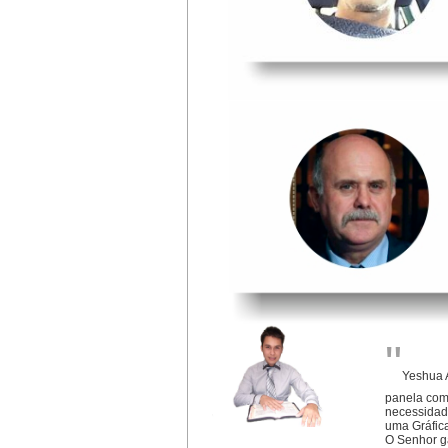
"
Yeshua A
panela com
necessidade
uma Gráfic
O
Senhor g