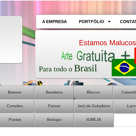
A EMPRESA
PORTFÓLIO
CONTA
Estamos Malucos
Brasil
Para todo
o
Banner
Bandeira
Blocos
Calendá
Convites
Faixas
Imã de Geladeira
Lacr
Pastas
Relógio
IGREJA