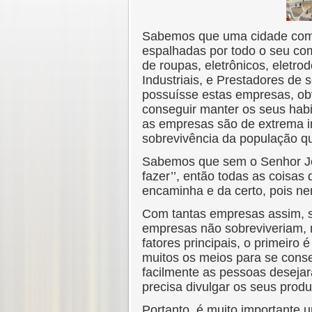
Sabemos que uma cidade com e
espalhadas por todo o seu com
de roupas, eletrônicos, eletr
Industriais, e Prestadores de
possuísse estas empresas, ob
conseguir manter os seus habi
as empresas são de extrema i
sobrevivência da população qu
Sabemos que sem o Senhor Jes
fazer’’, então todas as coisa
encaminha e da certo, pois n
Com tantas empresas assim, se
empresas não sobreviveriam, 
fatores principais, o primeiro
muitos os meios para se consegu
facilmente as pessoas desejarã
precisa divulgar os seus produ
Portanto, é muito importante