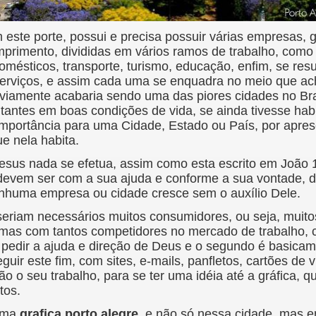
ste porte, possui e precisa possuir várias empresas, 
primento, divididas em vários ramos de trabalho, como
odomésticos, transporte, turismo, educação, enfim, se r
 serviços, e assim cada uma se enquadra no meio que ac
viamente acabaria sendo uma das piores cidades no Bra
tantes em boas condições de vida, se ainda tivesse habit
mportância para uma Cidade, Estado ou País, por apres
e nela habita.
us nada se efetua, assim como esta escrito em João 
s devem ser com a sua ajuda e conforme a sua vontade,
enhuma empresa ou cidade cresce sem o auxílio Dele.
riam necessários muitos consumidores, ou seja, muitos
mas com tantos competidores no mercado de trabalho, 
 é pedir a ajuda e direção de Deus e o segundo é basica
ir este fim, com sites, e-mails, panfletos, cartões de vi
o o seu trabalho, para se ter uma idéia até a gráfica, 
tos.
 uma
grafica porto alegre
, e não só nessa cidade, mas e