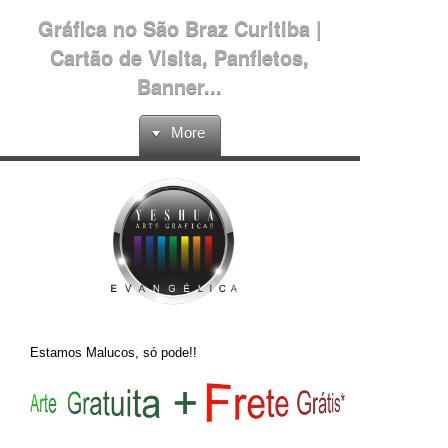
Gráfica no São Braz Curitiba |
Cartão de Visita, Panfletos,
Banner...
More
Estamos Malucos, só pode!!