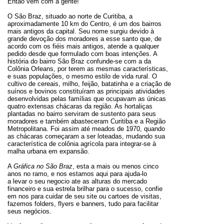
Então vem com a gente!
O São Braz, situado ao norte de Curitiba, a
aproximadamente 10 km do Centro, é um dos bairros
mais antigos da capital. Seu nome surgiu devido à
grande devoção dos moradores a esse santo que, de
acordo com os fiéis mais antigos, atende a qualquer
pedido desde que formulado com boas intenções. A
história do bairro São Braz confunde-se com a da
Colônia Orleans, por terem as mesmas características,
e suas populações, o mesmo estilo de vida rural. O
cultivo de cereais, milho, feijão, batatinha e a criação de
suínos e bovinos constituíram as principais atividades
desenvolvidas pelas famílias que ocupavam as únicas
quatro extensas chácaras da região. As hortaliças
plantadas no bairro serviram de sustento para seus
moradores e também abasteceram Curitiba e a Região
Metropolitana. Foi assim até meados de 1970, quando
as chácaras começaram a ser loteadas, mudando sua
característica de colônia agrícola para integrar-se à
malha urbana em expansão.
A
Gráfica no São Braz
, esta a mais ou menos cinco
anos no ramo, e nos estamos aqui para ajuda-lo
a levar o seu negocio ate as alturas do mercado
financeiro e sua estrela brilhar para o sucesso, confie
em nos para cuidar de seu site ou cartoes de visitas,
fazemos folders, flyers e banners, tudo para facilitar
seus negócios.