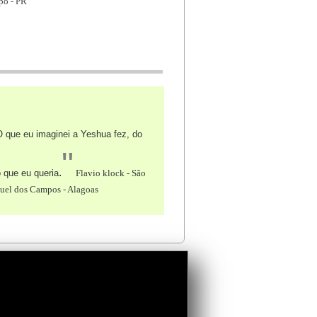
po - PR
 que eu imaginei a Yeshua fez, do
"
.
o que eu queria
Flavio klock - São
uel dos Campos - Alagoas