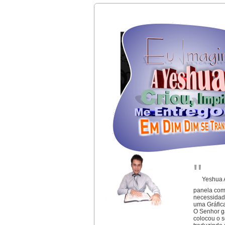
"
Yeshua A
panela com
necessidade
uma Gráfic
O
Senhor g
colocou o 