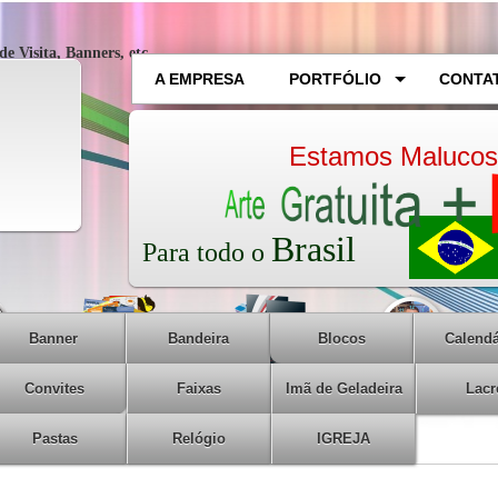
e Visita, Banners, etc...
A EMPRESA
PORTFÓLIO
CONTA
Estamos Malucos
Brasil
Para todo
o
Banner
Bandeira
Blocos
Calendá
Convites
Faixas
Imã de Geladeira
Lacr
Pastas
Relógio
IGREJA