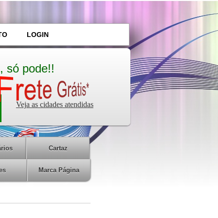
TO
LOGIN
, só pode!!
Veja as cidades atendidas
rios
Cartaz
es
Marca Página