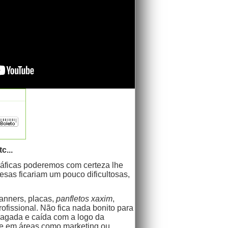
c...
ráficas poderemos com certeza lhe
sas ficariam um pouco dificultosas,
banners, placas,
panfletos xaxim
,
ofissional. Não fica nada bonito para
agada e caída com a logo da
nte em áreas como marketing ou