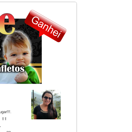
ar!!!.
"
.