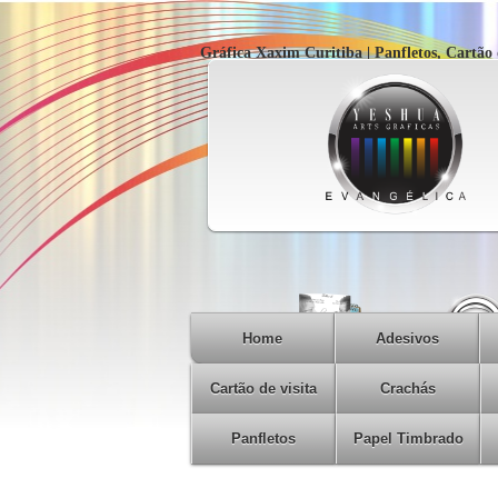
Gráfica Xaxim Curitiba | Panfletos, Cartão d
Home
Adesivos
Cartão de visita
Crachás
Panfletos
Papel Timbrado