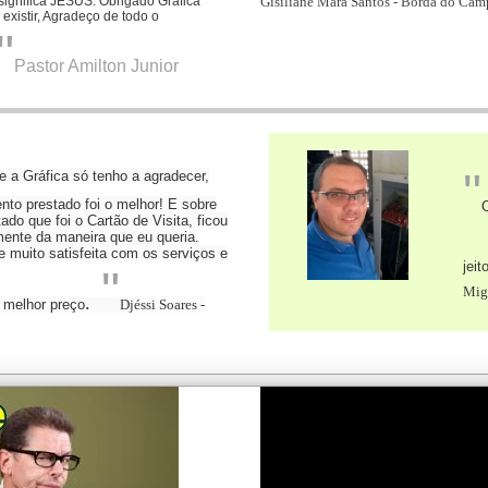
significa JESUS.
Obrigado Gráfica
Gisiliane Mara Santos - Borda do Cam
existir, Agradeço de todo o
"
Pastor Amilton Junior
"
 a Gráfica só tenho a agradecer,
nto prestado foi o melhor! E sobre
O
tado que foi o Cartão de Visita, ficou
mente da maneira que eu queria.
 muito satisfeita com os serviços e
jeit
"
Mig
.
 melhor preço
Djéssi Soares -