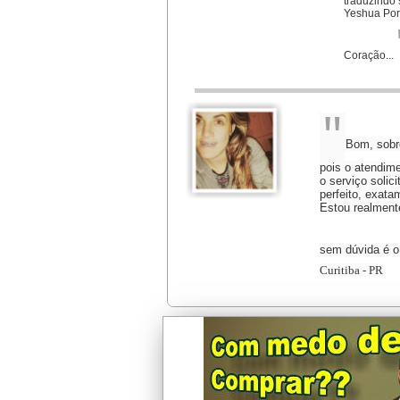
traduzindo 
Yeshua Por 
Coração...
"
Bom, sobre
pois o atendime
o serviço solici
perfeito, exata
Estou realmente
sem dúvida é o
Curitiba - PR