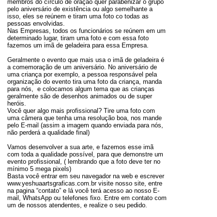
membros do círculo de oração quer parabenizar o grupo
pelo aniversário de existência ou algo semelhante a
isso, eles se reúnem e tiram uma foto co todas as
pessoas envolvidas.
Nas Empresas, todos os funcionários se reúnem em um
determinado lugar, tiram uma foto e com essa foto
fazemos um imã de geladeira para essa Empresa.
Geralmente o evento que mais usa o imã de geladeira é
a comemoração de um aniversário. No aniversário de
uma criança por exemplo, a pessoa responsável pela
organização do evento tira uma foto da criança, manda
para nós, e colocamos algum tema que as crianças
geralmente são de desenhos animados ou de super
heróis.
Você quer algo mais profissional? Tire uma foto com
uma câmera que tenha uma resolução boa, nos mande
pelo E-mail (assim a imagem quando enviada para nós,
não perderá a qualidade final)
Vamos desenvolver a sua arte, e fazemos esse imã
com toda a qualidade possível, para que demonstre um
evento profissional, ( lembrando que a foto deve ter no
mínimo 5 mega pixels)
Basta você entrar em seu navegador na web e escrever
www.yeshuaartsgraficas.com.br visite nosso site, entre
na pagina “contato” e lá você terá acesso ao nosso E-
mail, WhatsApp ou telefones fixo. Entre em contato com
um de nossos atendentes, e realize o seu pedido.