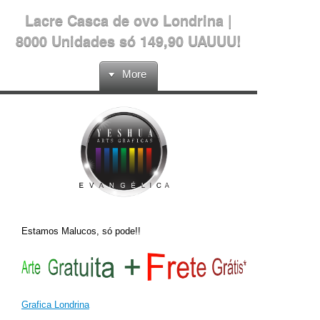
Lacre Casca de ovo Londrina |
8000 Unidades só 149,90 UAUUU!
More
Estamos Malucos, só pode!!
Grafica Londrina