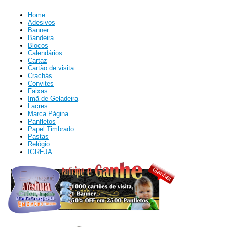
Home
Adesivos
Banner
Bandeira
Blocos
Calendários
Cartaz
Cartão de visita
Crachás
Convites
Faixas
Imã de Geladeira
Lacres
Marca Página
Panfletos
Papel Timbrado
Pastas
Relógio
IGREJA