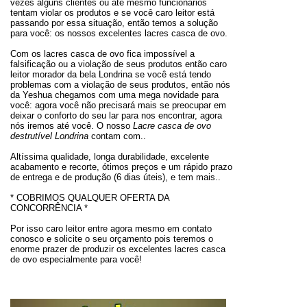
vezes alguns clientes ou até mesmo funcionários
tentam violar os produtos e se você caro leitor está
passando por essa situação, então temos a solução
para você: os nossos excelentes lacres casca de ovo.
Com os lacres casca de ovo fica impossível a
falsificação ou a violação de seus produtos então caro
leitor morador da bela Londrina se você está tendo
problemas com a violação de seus produtos, então nós
da Yeshua chegamos com uma mega novidade para
você: agora você não precisará mais se preocupar em
deixar o conforto do seu lar para nos encontrar, agora
nós iremos até você. O nosso
Lacre casca de ovo
destrutível Londrina
contam com..
Altíssima qualidade, longa durabilidade, excelente
acabamento e recorte, ótimos preços e um rápido prazo
de entrega e de produção (6 dias úteis), e tem mais..
* COBRIMOS QUALQUER OFERTA DA
CONCORRÊNCIA *
Por isso caro leitor entre agora mesmo em contato
conosco e solicite o seu orçamento pois teremos o
enorme prazer de produzir os excelentes lacres casca
de ovo especialmente para você!