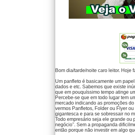
Bom dia/tarde/noite caro leitor. Hoj
Um panfleto é basicamente um papel
dados e etc. Sabemos que existe inúm
que em pouquíssimo tempo atinge u
Percebe-se que em todo lugar tem 
mercado indicando as promoções do d
vermos
Panfletos, Folder ou Flyer
ou 
gigantesca e para se sobressair no m
Todo empresário seja ele grande ou 
negócio''. Sem a propaganda dificilm
então porque não investir em algo q