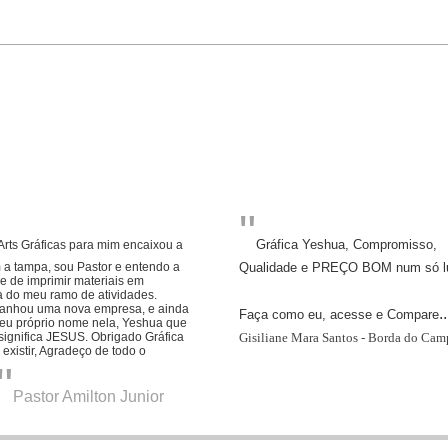
"
Gráfica Yeshua, Compromisso,
rts Gráficas para mim encaixou a
 a tampa,
sou Pastor e entendo a
Qualidade e PREÇO BOM num só lug
 de imprimir materiais em
a do meu ramo de atividades.
anhou uma nova empresa, e ainda
..
Faça como eu, acesse e Compare
seu próprio nome nela, Yeshua que
significa JESUS.
Obrigado Gráfica
Gisiliane Mara Santos - Borda do Cam
existir, Agradeço de todo o
"
Pastor Amilton Junior