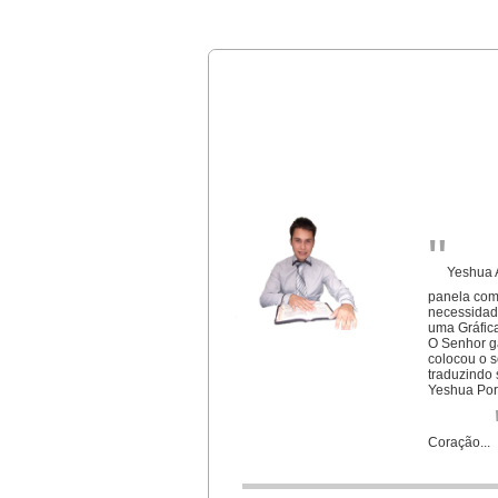
"
Yeshua A
panela com
necessidade
uma Gráfic
O
Senhor g
colocou o 
traduzindo 
Yeshua Por 
Coração...