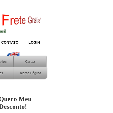
asil
CONTATO
LOGIN
rios
Cartaz
es
Marca Página
Quero Meu
Desconto!