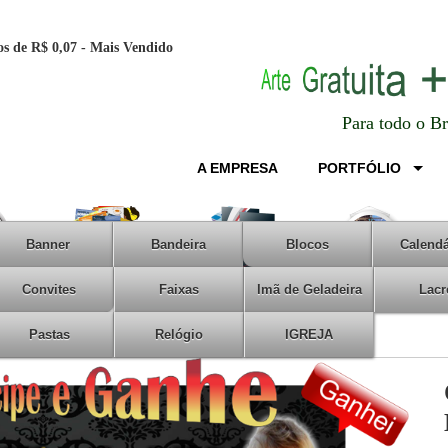
nos de R$ 0,07 - Mais Vendido
Para todo
o Br
A EMPRESA
PORTFÓLIO
Banner
Bandeira
Blocos
Calendá
Convites
Faixas
Imã de Geladeira
Lacr
Pastas
Relógio
IGREJA