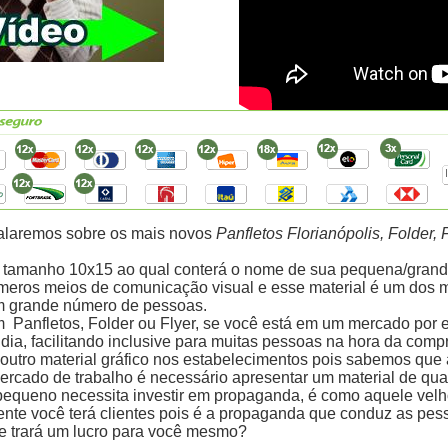
e falaremos sobre os mais novos
Panfletos Florianópolis, Folder, 
 tamanho 10x15 ao qual conterá o nome de sua pequena/grande
eros meios de comunicação visual e esse material é um dos mei
m grande número de pessoas.
um
Panfletos, Folder ou Flyer
, se você está em um mercado por e
ia, facilitando inclusive para muitas pessoas na hora da com
outro material gráfico nos estabelecimentos pois sabemos que 
ercado de trabalho é necessário apresentar um material de qua
pequeno necessita investir em propaganda, é como aquele velho
ente você terá clientes pois é a propaganda que conduz as pe
ue trará um lucro para você mesmo?