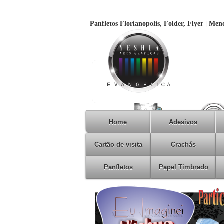
Panfletos Florianopolis, Folder, Flyer | Me
Home
Adesivos
Cartão de visita
Crachás
Panfletos
Papel Timbrado