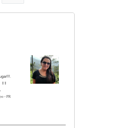
ar!!!.
"
.
po - PR