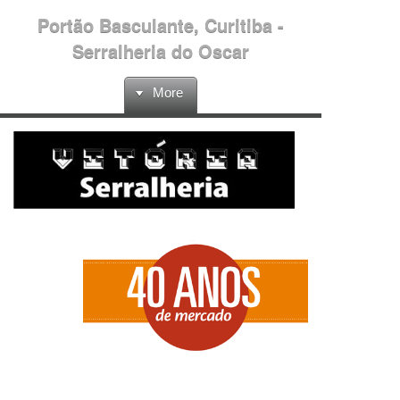
Portão Basculante, Curitiba -
Serralheria do Oscar
More