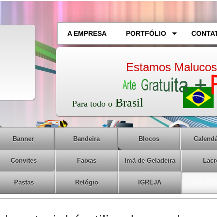
A EMPRESA
PORTFÓLIO
CONTA
Estamos Malucos
Brasil
Para todo
o
Banner
Bandeira
Blocos
Calendá
Convites
Faixas
Imã de Geladeira
Lacr
Pastas
Relógio
IGREJA