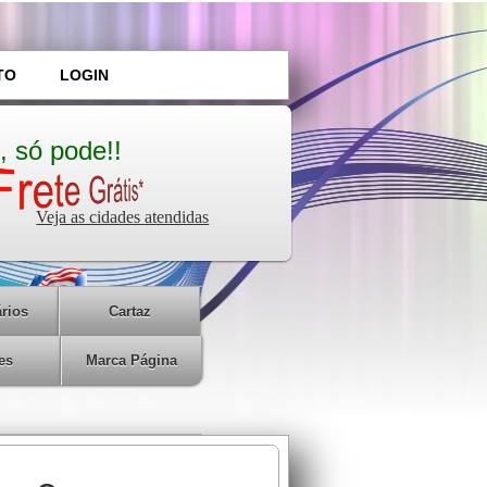
TO
LOGIN
, só pode!!
Veja as cidades atendidas
rios
Cartaz
es
Marca Página