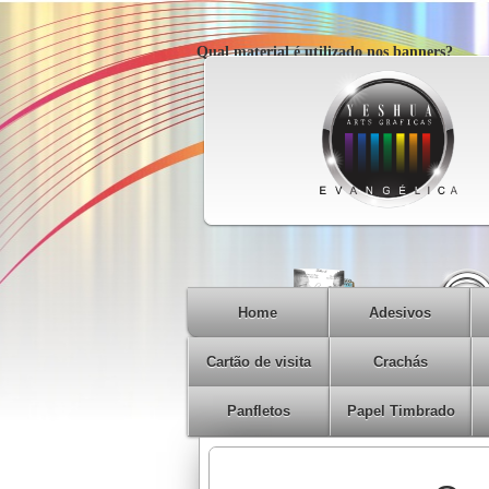
Qual material é utilizado nos banners?
Home
Adesivos
Cartão de visita
Crachás
Panfletos
Papel Timbrado