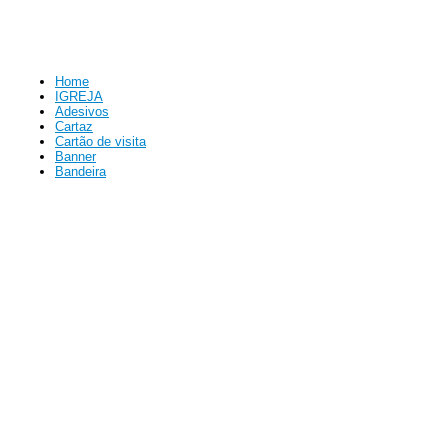
Home
IGREJA
Adesivos
Cartaz
Cartão de visita
Banner
Bandeira
Convites
Blocos
Imã de Geladeira
Panfletos
Pastas
Relógio
Lacres
Calendários
Marca Página
Crachás
Faixas
View full site
Yeshua Arts Graficas - Grafica Curitiba - CNPJ: