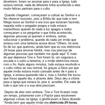
divertirem, foram se arrumar para ir para a Igreja, tudo
estava normal, nada de diferente tinha acontecido e eles
muito felizes partiram para o culto.
Quando chegaram, começaram a cultuar ao Senhor e a
lhe oferecer louvores, pois a Bíblia diz que tudo o tem
fôlego louve ao Senhor e era isso que estavam fazendo,
naquela noite o pregador pregou e tudo estava
maravilhoso quando do nada a luz apagou e todos
começaram a se perguntar o que tinha acontecido,
algumas pessoas já queriam ir embora, outras
solucionar o problema, quando do nada um irmão que
estava com uma lanterna acesa disse:"Olhem, foi este
fio de luz que queimou, ainda bem que eu sou eletricista
24 horas para arrumar kkkkk, mas vou precisar de
algumas pessoas que também me ajude aqui" E mais
do que depressa Tino e Toni foram lá, um segurava a
escada e o outro a lanterna, e o irmão eletricista mexia
com o fio. Após alguns minutos, tudo estava resolvido e
o culto voltou ao seu normal, foi graças a Deus por que
aquele irmão estava muito cansado antes de ir para a
Igreja, e estava querendo não ir, mas o Senhor lhe tocou
que fosse aquele dia, e através dele, Deus deu a vitória
para a Igreja que estava lá, pois é, acredite, Ele sabe de
tudo o que nós e a sua obra precisam.
Depois de eles irem embora, Tino e Toni ficaram mais
um tempo, juntamente com o Pastor para resolverem
algumas coisas na Igreja, e glorificavam a Deus dizendo
"Ainda bem que aquele irmão era
eletricista 24 horas
,