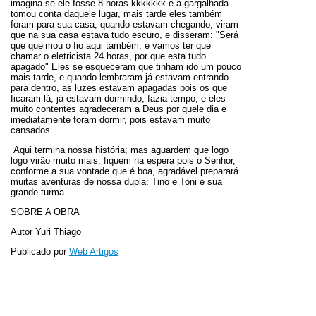
imagina se ele fosse 8 horas kkkkkkk e a gargalhada
tomou conta daquele lugar, mais tarde eles também
foram para sua casa, quando estavam chegando, viram
que na sua casa estava tudo escuro, e disseram: "Será
que queimou o fio aqui também, e vamos ter que
chamar o eletricista 24 horas, por que esta tudo
apagado" Eles se esqueceram que tinham ido um pouco
mais tarde, e quando lembraram já estavam entrando
para dentro, as luzes estavam apagadas pois os que
ficaram lá, já estavam dormindo, fazia tempo, e eles
muito contentes agradeceram a Deus por quele dia e
imediatamente foram dormir, pois estavam muito
cansados.
Aqui termina nossa história; mas aguardem que logo
logo virão muito mais, fiquem na espera pois o Senhor,
conforme a sua vontade que é boa, agradável preparará
muitas aventuras de nossa dupla: Tino e Toni e sua
grande turma.
SOBRE A OBRA
Autor Yuri Thiago
Publicado por
Web Artigos