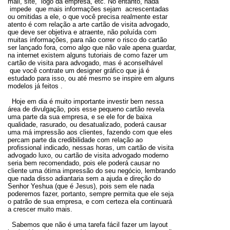
mail, site, logo da empresa, etc. No entanto, nada
impede que mais informações sejam acrescentadas
ou omitidas a ele, o que você precisa realmente estar
atento é com relação a arte cartão de visita advogado,
que deve ser objetiva e atraente, não poluída com
muitas informações, para não correr o risco do cartão
ser lançado fora, como algo que não vale apena guardar,
na internet existem alguns tutoriais de como fazer um
cartão de visita para advogado, mas é aconselhável
que você contrate um designer gráfico que já é
estudado para isso, ou até mesmo se inspire em alguns
modelos já feitos .
Hoje em dia é muito importante investir bem nessa
área de divulgação, pois esse pequeno cartão revela
uma parte da sua empresa, e se ele for de baixa
qualidade, rasurado, ou desatualizado, poderá causar
uma má impressão aos clientes, fazendo com que eles
percam parte da credibilidade com relação ao
profissional indicado, nessas horas, um cartão de visita
advogado luxo, ou cartão de visita advogado moderno
seria bem recomendado, pois ele poderá causar no
cliente uma ótima impressão do seu negócio, lembrando
que nada disso adiantaria sem a ajuda e direção do
Senhor Yeshua (que é Jesus), pois sem ele nada
poderemos fazer, portanto, sempre permita que ele seja
o patrão de sua empresa, e com certeza ela continuará
a crescer muito mais.
Sabemos que não é uma tarefa fácil fazer um layout