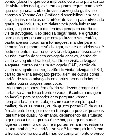
bonito (desenho que será impresso ou a arte para cartão
de visita advogado), existem algumas regras para você
que deseja criar cartão de visita advogado gratis, no
entanto a Yeshua Arts Gráficas disponibilizou em seu
site, alguns modelos de cartões de visita para advogado
gratis, que inclusive, um deles você pode baixar em
vetor, clique no link e confira imagens para cartão de
visita advogado. Não precisa pagar nada, e é gratuito
para qualquer pessoa que deseja fazer o seu cartão,
basta apenas trocar as informações, mandar para a
impressão e pronto, é só divulgar, nesses modelos você
pode encontrar: cartão de visita advogados associados
ou não, cartão de visita advogado criativo, cartão de
visita advogado download, cartão de visita advogado
elegante, cartao de visita advogado OAB, cartão de
visita advogado on-line, cartão de visita advogado PSD,
cartão de visita advogado preto, além de outras cores,
cartão de visita advogado de cantos arredondados, e
muitas outras opções para você.
Algumas pessoas têm dúvida se devem comprar um
cartão só à frente ou frente e verso, (Confira a imagem
ao lado) e para responder esta pergunta vamos
compará-lo a um veículo, o carro por exemplo, qual é
melhor, de duas portas, ou de quatro portas? O de duas
é realmente bom, para quem transporta poucas pessoas
(geralmente duas), no entanto, dependendo da situação,
o que possui mais portas é melhor, pois quanto mais
lugares tiverem o carro, mais portas seriam necessárias,
assim também é o cartão, se você for comprá-lo só com
a frente, ele lhe será útil, mas se comprar frente e verso