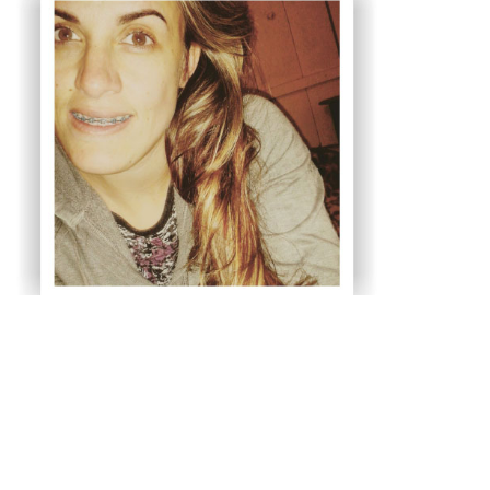
"Bom, sobre a Gráfica só tenho a agradecer, pois o
atendimento prestado foi o melhor! E sobre o serviço
solicitado que foi o Cartão de Visita, ficou perfeito,
exatamente da maneira que eu queria. Estou realmente
muito satisfeita com os serviços e sem dúvida é o
melhor preço
.
"
Djéssi Soares - Curitiba - PR