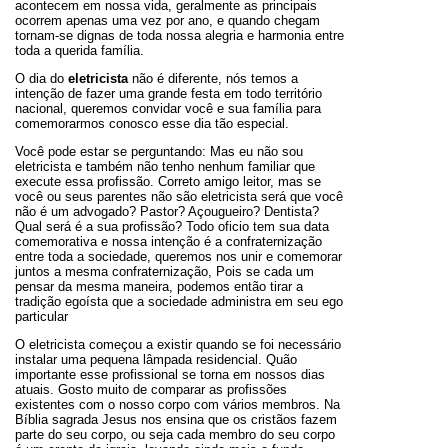
acontecem em nossa vida, geralmente as principais
ocorrem apenas uma vez por ano, e quando chegam
tornam-se dignas de toda nossa alegria e harmonia entre
toda a querida família.
O dia do
eletricista
não é diferente, nós temos a
intenção de fazer uma grande festa em todo território
nacional, queremos convidar você e sua família para
comemorarmos conosco esse dia tão especial.
Você pode estar se perguntando: Mas eu não sou
eletricista e também não tenho nenhum familiar que
execute essa profissão. Correto amigo leitor, mas se
você ou seus parentes não são eletricista será que você
não é um advogado? Pastor? Açougueiro? Dentista?
Qual será é a sua profissão? Todo oficio tem sua data
comemorativa e nossa intenção é a confraternização
entre toda a sociedade, queremos nos unir e comemorar
juntos a mesma confraternização, Pois se cada um
pensar da mesma maneira, podemos então tirar a
tradição egoísta que a sociedade administra em seu ego
particular
O eletricista começou a existir quando se foi necessário
instalar uma pequena lâmpada residencial. Quão
importante esse profissional se torna em nossos dias
atuais. Gosto muito de comparar as profissões
existentes com o nosso corpo com vários membros. Na
Bíblia sagrada Jesus nos ensina que os cristãos fazem
parte do seu corpo, ou seja cada membro do seu corpo