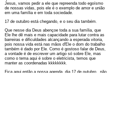
Jesus, vamos pedir a ele que repreenda todo egoísmo
de nossas vidas, pois ele é o exemplo de amor e união
em uma família e em toda sociedade.
17 de outubro está chegando, e o seu dia também.
Que nesse dia Deus abençoe toda a sua família, que
Ele lhe dê mais e mais capacidade para lutar contra as
barreiras e dificuldades alcançando a esperada vitoria,
pois nossa vida está nas mãos d'Ele o dom do trabalho
também é dado por Ele. Como é gostoso falar de Deus,
a vontade é de escrever um artigo só sobre Ele, mas
como o tema aqui é sobre o eletricista, temos que
manter as coordenadas kkkkkkkk.
Fica aqui então a nossa agenda, dia 17 de outubro , não
marque nada deixa a festa acontecer, não fique
indiferente mas faça a sua parte, participe.
Para mais informações, sobre a PROFISSÃO acima
citada, ou sobre a festa nacional e como participar,
acesse a pagina que fala mais a fundo sobre o
Eletricista
e tire as suas possíveis duvidas relacionadas
ao assunto.
Obrigado
e
Até a Próxima!