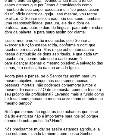
é um crente da igreja, levando ainda mais a fundo,
esses crentes que por Jesus é considerado como
membro do seu corpo, executam um "se posso assim
dizer" oficio dentro da igreja. Isso mesmo, vou tentar
explicar: O Senhor coloca nas mão dos seus membros
uma responsabilidade, para um, ele da o dom de
profecia, para outro o dom de línguas, para outro ainda o
dom da palavra, e para outro assim por diante.
Esses membros estão incumbidos pelo Senhor a
exercer a função estabelecida, conforme o dom que
recebeu em sua vida. Mas o que acho interessante
nessa distribuição de dons espirituais, é que cada um
recebe um , porém tudo que é dado assim é
para alcançar apenas o mesmo objetivo: A salvação das
almas, e a edificação da sua amada Igreja.
Agora pare e pense, se o Senhor faz assim para um
mesmo objetivo, porque nós que somos apenas
pessoas imortais, não podemos comemorar juntos o
mesmo dia nacional? O do eletricista, como se fosse o
seu próprio dia profissional? Levando mais a fundo como
se fosse comemorado o mesmo aniversário de todos ao
mesmo tempo?
Será que somos tão egoístas que achamos que esse
dia do
eletricista
não é importante para nós só porque
somos de outra profissão? Ham?
Nós precisamos mudar se assim estamos agindo, e já
que estamos falando também sobre nosso Senhor