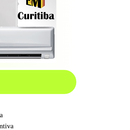
a
ntiva