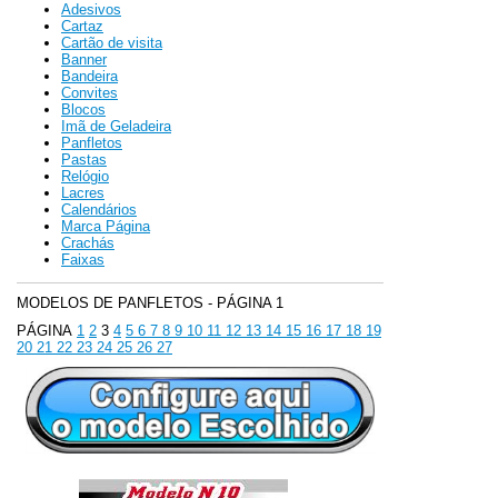
Adesivos
Cartaz
Cartão de visita
Banner
Bandeira
Convites
Blocos
Imã de Geladeira
Panfletos
Pastas
Relógio
Lacres
Calendários
Marca Página
Crachás
Faixas
MODELOS DE PANFLETOS - PÁGINA 1
PÁGINA
1
2
3
4
5 6 7 8 9 10 11 12 13 14 15 16 17 18 19
20 21 22 23 24 25 26 27