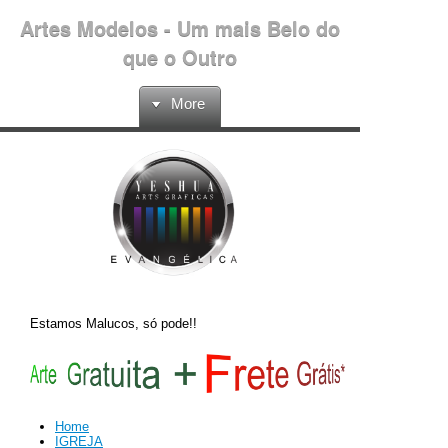
Artes Modelos - Um mais Belo do
que o Outro
More
Estamos Malucos, só pode!!
Home
IGREJA